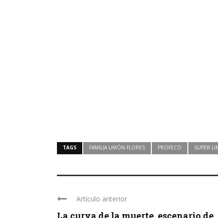
TAGS
FAMILIA LIMÓN FLORES
PROFECO
SUPER L
Artículo anterior
La curva de la muerte, escenario de ..