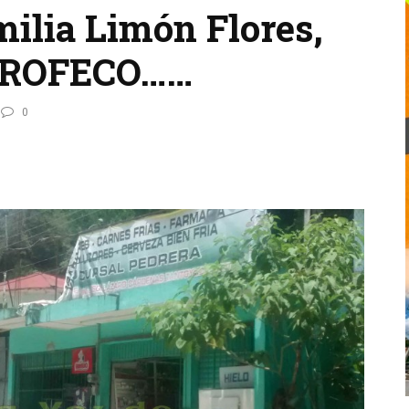
milia Limón Flores,
a PROFECO……
0