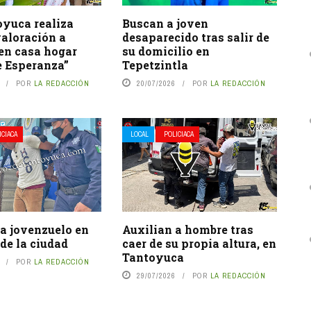
oyuca realiza
Buscan a joven
valoración a
desaparecido tras salir de
en casa hogar
su domicilio en
e Esperanza”
Tepetzintla
POR
LA REDACCIÓN
20/07/2026
POR
LA REDACCIÓN
ICIACA
LOCAL
POLICIACA
a jovenzuelo en
Auxilian a hombre tras
 de la ciudad
caer de su propia altura, en
Tantoyuca
POR
LA REDACCIÓN
29/07/2026
POR
LA REDACCIÓN