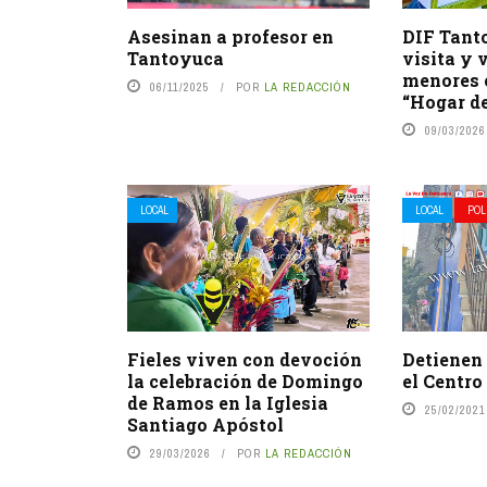
Asesinan a profesor en
DIF Tant
Tantoyuca
visita y 
menores 
06/11/2025
POR
LA REDACCIÓN
“Hogar d
09/03/2026
LOCAL
LOCAL
POL
Fieles viven con devoción
Detienen 
la celebración de Domingo
el Centro
de Ramos en la Iglesia
25/02/2021
Santiago Apóstol
29/03/2026
POR
LA REDACCIÓN