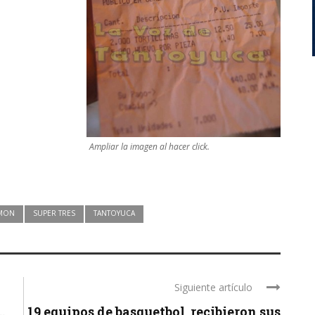
Ampliar la imagen al hacer click.
IMON
SUPER TRES
TANTOYUCA
Siguiente artículo
.
19 equipos de basquetbol, recibieron sus