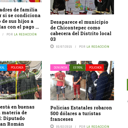
adres de familia
 si se condiciona
o de sus hijos a
Desaparece el municipio
as con el pago ...
de Chicontepec como
cabecera del Distrito local
POR
LA REDACCIÓN
03
02/07/2015
POR
LA REDACCIÓN
OCAL
POLICIACA
DENUNCIA
ESTATAL
POLICIACA
 está en buenas
Policías Estatales robaron
 materia de
500 dólares a turistas
d: Diputado
franceses
San Román
05/02/2018
POR
LA REDACCIÓN