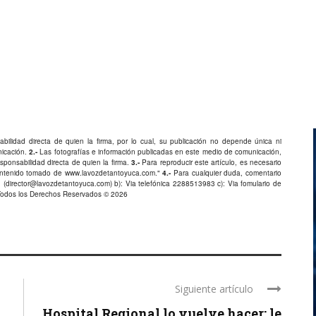
bilidad directa de quien la firma, por lo cual, su publicación no depende única ni
nicación.
2.-
Las fotografías e información publicadas en este medio de comunicación,
ponsabilidad directa de quien la firma.
3.-
Para reproducir este artículo, es necesario
Contenido tomado de
www.lavozdetantoyuca.com
."
4.-
Para cualquier duda, comentario
 (
director@lavozdetantoyuca.com
) b): Via telefónica
2288513983
c): Via fomulario de
Todos los Derechos Reservados © 2026
Siguiente artículo
Hospital Regional lo vuelve hacer: le