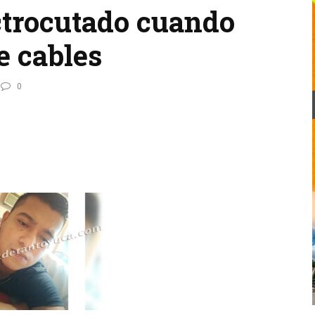
ctrocutado cuando
e cables
0