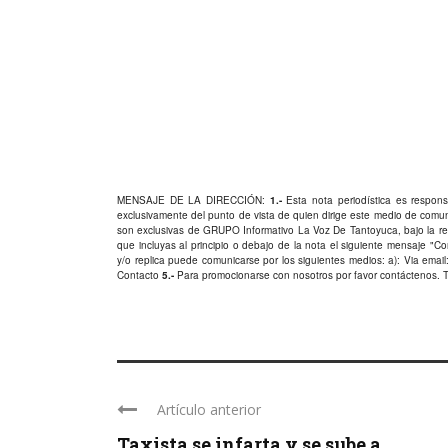
MENSAJE DE LA DIRECCIÓN:
1.-
Esta nota periodística es responsa
exclusivamente del punto de vista de quien dirige este medio de comu
son exclusivas de GRUPO Informativo La Voz De Tantoyuca, bajo la res
que incluyas al principio o debajo de la nota el siguiente mensaje "
y/o replica puede comunicarse por los siguientes medios: a): Via email:
Contacto
5.-
Para promocionarse con nosotros por favor
contáctenos
. 
Artículo anterior
Taxista se infarta y se sube a ...