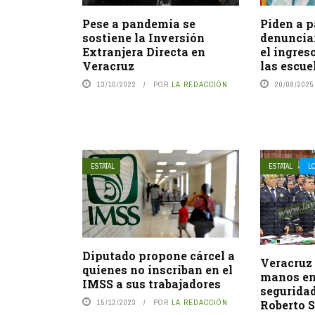
Pese a pandemia se
Piden a p
sostiene la Inversión
denunciar
Extranjera Directa en
el ingres
Veracruz
las escuel
13/10/2022
POR
LA REDACCIÓN
20/08/2025
ESTATAL
ESTATAL
L
Diputado propone cárcel a
Veracruz
quienes no inscriban en el
manos en
IMSS a sus trabajadores
segurida
15/12/2023
POR
LA REDACCIÓN
Roberto 