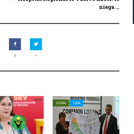
niega ...
+
0
ESTATAL
LOCAL