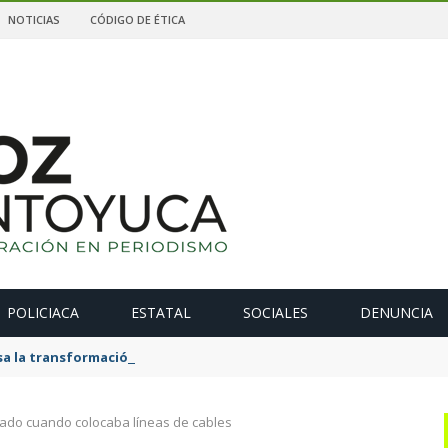
NOTICIAS
CÓDIGO DE ÉTICA
POLICIACA
ESTATAL
SOCIALES
DENUNCIA
 la transformación de La Estanzuela con una obra que salda una 
tado cuando colocaba líneas de cables