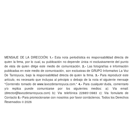
MENSAJE DE LA DIRECCIÓN:
1.-
Esta nota periodística es responsabilidad directa de
quien la firma, por lo cual, su publicación no depende única ni exclusivamente del punto
de vista de quien dirige este medio de comunicación.
2.-
Las fotografías e información
publicadas en este medio de comunicación, son exclusivas de GRUPO Informativo La Voz
De Tantoyuca, bajo la responsabilidad directa de quien la firma.
3.-
Para reproducir este
artículo, es necesario que incluyas al principio o debajo de la nota el siguiente mensaje
"Contenido tomado de
www.lavozdetantoyuca.com
."
4.-
Para cualquier duda, comentario
y/o replica puede comunicarse por los siguientes medios: a): Via email:
(
director@lavozdetantoyuca.com
) b): Via telefónica
2288513983
c): Via fomulario de
Contacto
5.-
Para promocionarse con nosotros por favor
contáctenos
. Todos los Derechos
Reservados © 2026