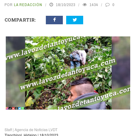
POR
LA REDACCIÓN
18/10/2023
1434
0
COMPARTIR:
vious
N
Staff | Agencia de Noticias LVDT
Tlanchinol, Hidalgo | 18/10/2023