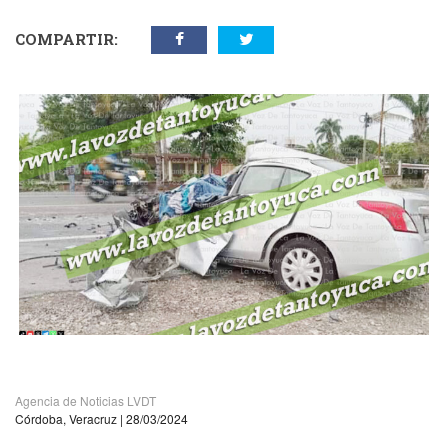
COMPARTIR:
vious
N
Agencia de Noticias LVDT
Córdoba, Veracruz | 28/03/2024