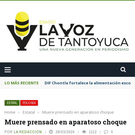
A
LO MÁS RECIENTE
DIF Chontla fortalece la alimentación esco
ESTATAL
POLICIACA
Home
›
Estatal
›
Muere prensado en aparatoso choque
Muere prensado en aparatoso choque
POR
LA REDACCIÓN
28/03/2024
1112
0