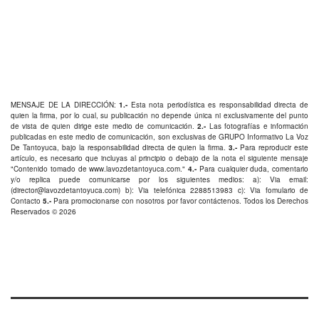
MENSAJE DE LA DIRECCIÓN:
1.-
Esta nota periodística es responsabilidad directa de
quien la firma, por lo cual, su publicación no depende única ni exclusivamente del punto
de vista de quien dirige este medio de comunicación.
2.-
Las fotografías e información
publicadas en este medio de comunicación, son exclusivas de GRUPO Informativo La Voz
De Tantoyuca, bajo la responsabilidad directa de quien la firma.
3.-
Para reproducir este
artículo, es necesario que incluyas al principio o debajo de la nota el siguiente mensaje
"Contenido tomado de
www.lavozdetantoyuca.com
."
4.-
Para cualquier duda, comentario
y/o replica puede comunicarse por los siguientes medios: a): Via email:
(
director@lavozdetantoyuca.com
) b): Via telefónica
2288513983
c): Via fomulario de
Contacto
5.-
Para promocionarse con nosotros por favor
contáctenos
. Todos los Derechos
Reservados © 2026