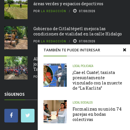
áreas verdes y espacios deportivos
POR
LA REDACCIÓN
07/08/2026
Gobierno de Citlaltépetl mejora las
condiciones de vialidad en la calle Hidalgo
POR
LA REDACCIÓN
07/08/2026
TAMBIÉN TE PUEDE INTERESAR
Alcalde Roberto San Román encabeza
jornada de Tequio en el Parque Ecológico de
LOCAL
POLICIACA
Tametate
¡Cae el Cuate!, taxista
POR
LA REDACCIÓN
07/08/2026
presuntamente
vinculado con la muerte
de “La Karlita”
SÍGUENOS
LOCAL
SOCIALES
Formalizan su unión 74
parejas en bodas
colectivas