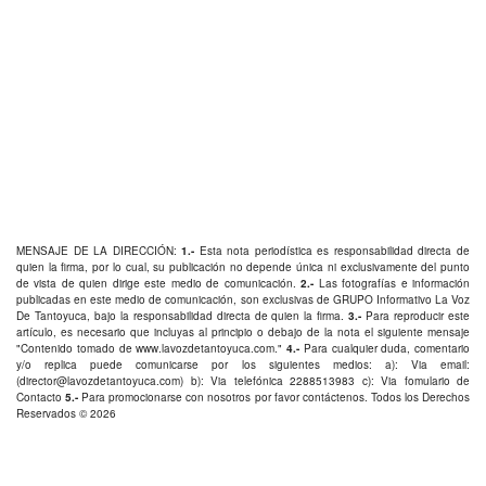
MENSAJE DE LA DIRECCIÓN:
1.-
Esta nota periodística es responsabilidad directa de
quien la firma, por lo cual, su publicación no depende única ni exclusivamente del punto
de vista de quien dirige este medio de comunicación.
2.-
Las fotografías e información
publicadas en este medio de comunicación, son exclusivas de GRUPO Informativo La Voz
De Tantoyuca, bajo la responsabilidad directa de quien la firma.
3.-
Para reproducir este
artículo, es necesario que incluyas al principio o debajo de la nota el siguiente mensaje
"Contenido tomado de
www.lavozdetantoyuca.com
."
4.-
Para cualquier duda, comentario
y/o replica puede comunicarse por los siguientes medios: a): Via email:
(
director@lavozdetantoyuca.com
) b): Via telefónica
2288513983
c): Via fomulario de
Contacto
5.-
Para promocionarse con nosotros por favor
contáctenos
. Todos los Derechos
Reservados © 2026