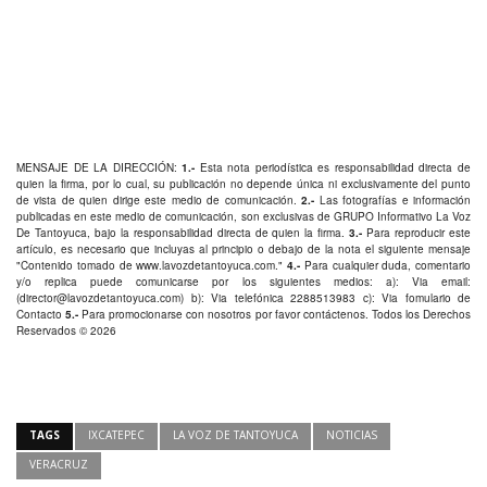
MENSAJE DE LA DIRECCIÓN:
1.-
Esta nota periodística es responsabilidad directa de
quien la firma, por lo cual, su publicación no depende única ni exclusivamente del punto
de vista de quien dirige este medio de comunicación.
2.-
Las fotografías e información
publicadas en este medio de comunicación, son exclusivas de GRUPO Informativo La Voz
De Tantoyuca, bajo la responsabilidad directa de quien la firma.
3.-
Para reproducir este
artículo, es necesario que incluyas al principio o debajo de la nota el siguiente mensaje
"Contenido tomado de
www.lavozdetantoyuca.com
."
4.-
Para cualquier duda, comentario
y/o replica puede comunicarse por los siguientes medios: a): Via email:
(
director@lavozdetantoyuca.com
) b): Via telefónica
2288513983
c): Via fomulario de
Contacto
5.-
Para promocionarse con nosotros por favor
contáctenos
. Todos los Derechos
Reservados © 2026
TAGS
IXCATEPEC
LA VOZ DE TANTOYUCA
NOTICIAS
VERACRUZ