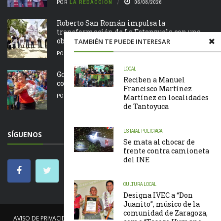
POR
LA REDACCIÓN
06/08/2026
Roberto San Román impulsa la
transformación de La Estanzuela con una
obra que salda una ...
TAMBIÉN TE PUEDE INTERESAR
POR
LA REDACCIÓN
06/08/2026
LOCAL
Gobierno de Chontla apoya a familias de la
Reciben a Manuel
comunidad de San Juan
Francisco Martínez
POR
LA REDACCIÓN
05/08/2026
Martínez en localidades
de Tantoyuca
ESTATAL
POLICIACA
SÍGUENOS
Se mata al chocar de
frente contra camioneta
del INE
CULTURA
LOCAL
Designa IVEC a “Don
Juanito”, músico de la
comunidad de Zaragoza,
AVISO DE PRIVACIDAD
NOSOTROS
NOTICIAS
CÓDIGO DE ÉTICA