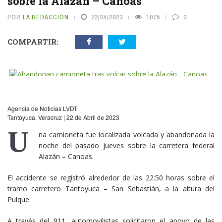
sobre la Alazán – Canoas
POR
LA REDACCIÓN
22/04/2023
1075
0
COMPARTIR:
vious
N
Agencia de Noticias LVDT
Tantoyuca, Veracruz | 22 de Abril de 2023
U
na camioneta fue localizada volcada y abandonada la
noche del pasado jueves sobre la carretera federal
Alazán – Canoas.
El accidente se registró alrededor de las 22:50 horas sobre el
tramo carretero Tantoyuca – San Sebastián, a la altura del
Pulque.
A través del 911, automovilistas solicitaron el apoyo de las