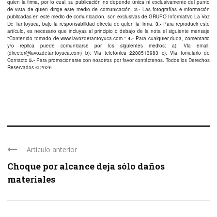
quien la firma, por lo cual, su publicación no depende única ni exclusivamente del punto
de vista de quien dirige este medio de comunicación.
2.-
Las fotografías e información
publicadas en este medio de comunicación, son exclusivas de GRUPO Informativo La Voz
De Tantoyuca, bajo la responsabilidad directa de quien la firma.
3.-
Para reproducir este
artículo, es necesario que incluyas al principio o debajo de la nota el siguiente mensaje
"Contenido tomado de
www.lavozdetantoyuca.com
."
4.-
Para cualquier duda, comentario
y/o replica puede comunicarse por los siguientes medios: a): Via email:
(
director@lavozdetantoyuca.com
) b): Via telefónica
2288513983
c): Via fomulario de
Contacto
5.-
Para promocionarse con nosotros por favor
contáctenos
. Todos los Derechos
Reservados © 2026
Artículo anterior
Choque por alcance deja sólo daños
materiales