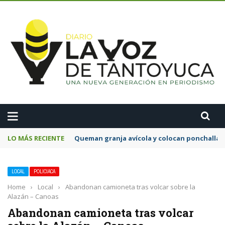
A
LO MÁS RECIENTE
Queman granja avícola y colocan ponchallan
LOCAL
POLICIACA
Home
›
Local
›
Abandonan camioneta tras volcar sobre la
Alazán – Canoas
Abandonan camioneta tras volcar