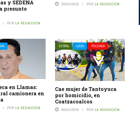
pas y SEDENA
28/03/2016
POR
LA REDACCIÓN
 a presunto
a
POR
LA REDACCIÓN
OCAL
ESTATAL
LOCAL
POLICIACA
eca en Llamas:
Cae mujer de Tantoyuca
tral camionera en
por homicidio, en
ca
Coatzacoalcos
POR
LA REDACCIÓN
08/01/2026
POR
LA REDACCIÓN