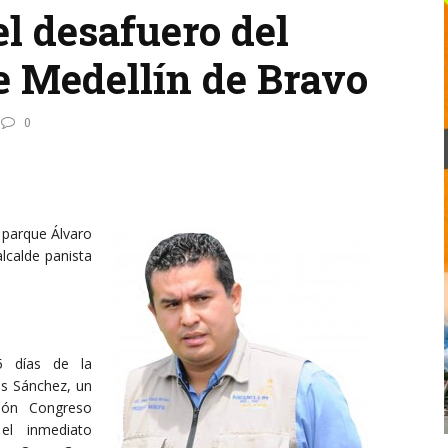
l desafuero del
e Medellín de Bravo
0
 parque Álvaro
lcalde panista
5 días de la
sés Sánchez, un
ión Congreso
 el inmediato