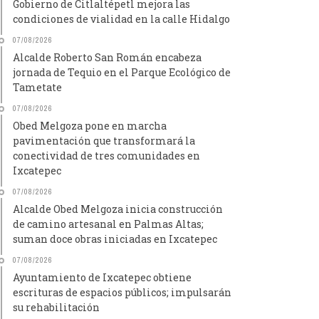
Gobierno de Citlaltépetl mejora las
condiciones de vialidad en la calle Hidalgo
07/08/2026
Alcalde Roberto San Román encabeza
jornada de Tequio en el Parque Ecológico de
Tametate
07/08/2026
Obed Melgoza pone en marcha
pavimentación que transformará la
conectividad de tres comunidades en
Ixcatepec
07/08/2026
Alcalde Obed Melgoza inicia construcción
de camino artesanal en Palmas Altas;
suman doce obras iniciadas en Ixcatepec
07/08/2026
Ayuntamiento de Ixcatepec obtiene
escrituras de espacios públicos; impulsarán
su rehabilitación