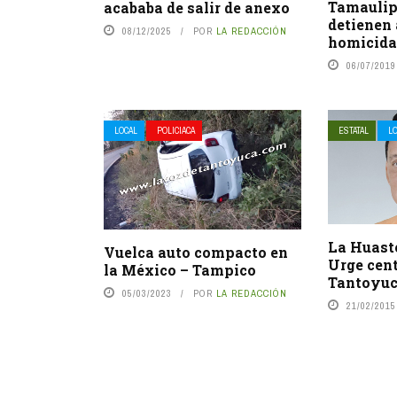
Tamauli
acababa de salir de anexo
detienen
08/12/2025
POR
LA REDACCIÓN
homicid
06/07/2019
LOCAL
POLICIACA
ESTATAL
L
La Huast
Vuelca auto compacto en
Urge cen
la México – Tampico
Tantoyu
05/03/2023
POR
LA REDACCIÓN
21/02/2015