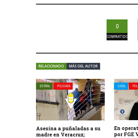
0
COMPARTIDOS
RELACIONADO
MÁS DEL AUTOR
ESTATAL
POLICIACA
LOCAL
POL
En opera
Asesina a puñaladas a su
por FGE 
madre en Veracruz;