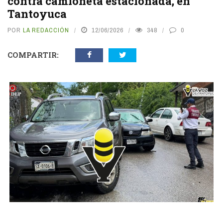
contra camioneta estacionada, en
Tantoyuca
POR
LA REDACCIÓN
12/06/2026
348
0
COMPARTIR:
vious
N