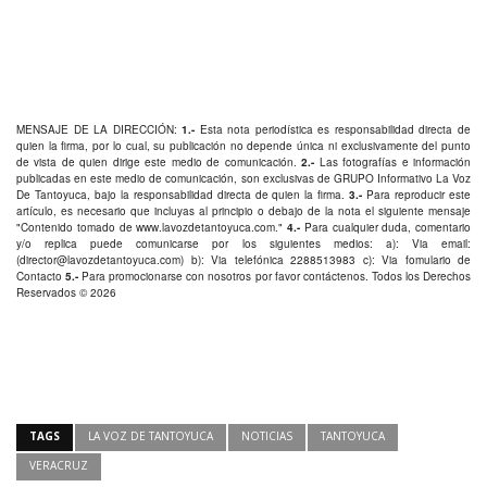
MENSAJE DE LA DIRECCIÓN:
1.-
Esta nota periodística es responsabilidad directa de
quien la firma, por lo cual, su publicación no depende única ni exclusivamente del punto
de vista de quien dirige este medio de comunicación.
2.-
Las fotografías e información
publicadas en este medio de comunicación, son exclusivas de GRUPO Informativo La Voz
De Tantoyuca, bajo la responsabilidad directa de quien la firma.
3.-
Para reproducir este
artículo, es necesario que incluyas al principio o debajo de la nota el siguiente mensaje
"Contenido tomado de
www.lavozdetantoyuca.com
."
4.-
Para cualquier duda, comentario
y/o replica puede comunicarse por los siguientes medios: a): Via email:
(
director@lavozdetantoyuca.com
) b): Via telefónica
2288513983
c): Via fomulario de
Contacto
5.-
Para promocionarse con nosotros por favor
contáctenos
. Todos los Derechos
Reservados © 2026
TAGS
LA VOZ DE TANTOYUCA
NOTICIAS
TANTOYUCA
VERACRUZ