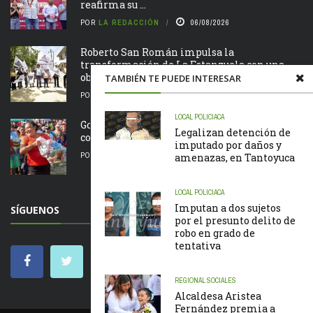
reafirma su ...
POR
LA REDACCIÓN
06/08/2026
Roberto San Román impulsa la
transformación de La Estanzuela con una
obra que salda una ...
TAMBIÉN TE PUEDE INTERESAR
POR
LA REDACCIÓN
06/08/2026
LOCAL
POLICIACA
Gobierno de Chontla apoya a familias de la
Legalizan detención de
comunidad de San Juan
imputado por daños y
POR
LA REDACCIÓN
05/08/2026
amenazas, en Tantoyuca
LOCAL
POLICIACA
Imputan a dos sujetos
SÍGUENOS
por el presunto delito de
robo en grado de
tentativa
REGIONAL
SOCIALES
Alcaldesa Aristea
Fernández premia a