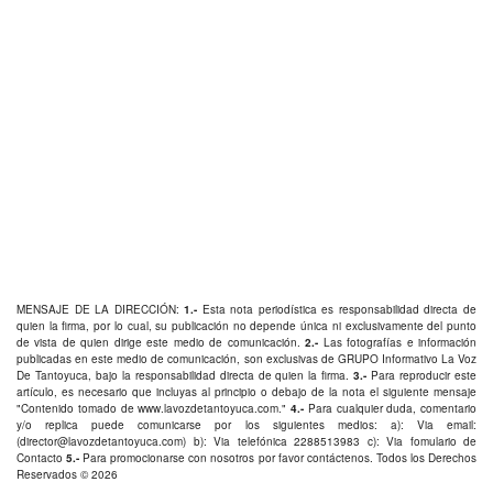
MENSAJE DE LA DIRECCIÓN:
1.-
Esta nota periodística es responsabilidad directa de
quien la firma, por lo cual, su publicación no depende única ni exclusivamente del punto
de vista de quien dirige este medio de comunicación.
2.-
Las fotografías e información
publicadas en este medio de comunicación, son exclusivas de GRUPO Informativo La Voz
De Tantoyuca, bajo la responsabilidad directa de quien la firma.
3.-
Para reproducir este
artículo, es necesario que incluyas al principio o debajo de la nota el siguiente mensaje
"Contenido tomado de
www.lavozdetantoyuca.com
."
4.-
Para cualquier duda, comentario
y/o replica puede comunicarse por los siguientes medios: a): Via email:
(
director@lavozdetantoyuca.com
) b): Via telefónica
2288513983
c): Via fomulario de
Contacto
5.-
Para promocionarse con nosotros por favor
contáctenos
. Todos los Derechos
Reservados © 2026