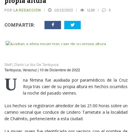
propia altura
POR
LA REDACCIÓN
10/12/2022
1186
0
COMPARTIR:
vious
N
Staff | Diario La Voz De Tantoyuca
Tantoyuca, Veracruz | 10 de Diciembre de 2022
U
na fémina fue auxiliada por paramédicos de la Cruz
Roja tras caer de su propia altura en hechos ocurridos
la noche del pasado viernes.
Los hechos se registraron alrededor de las 21:00 horas sobre un
camino vecinal que conduce de Lindero Tametate a la localidad
de Chalmito, perteneciente a esta ciudad.
La mujer, quien fue identificada por vecinos con el nombre de