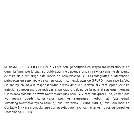
MENSAJE DE LA DIRECCIÓN:
1.-
Esta nota periodística es responsabilidad directa de
quien la firma, por lo cual, su publicación no depende única ni exclusivamente del punto
de vista de quien dirige este medio de comunicación.
2.-
Las fotografías e información
publicadas en este medio de comunicación, son exclusivas de GRUPO Informativo La Voz
De Tantoyuca, bajo la responsabilidad directa de quien la firma.
3.-
Para reproducir este
artículo, es necesario que incluyas al principio o debajo de la nota el siguiente mensaje
"Contenido tomado de
www.lavozdetantoyuca.com
."
4.-
Para cualquier duda, comentario
y/o replica puede comunicarse por los siguientes medios: a): Via email:
(
director@lavozdetantoyuca.com
) b): Via telefónica
2288513983
c): Via fomulario de
Contacto
5.-
Para promocionarse con nosotros por favor
contáctenos
. Todos los Derechos
Reservados © 2026