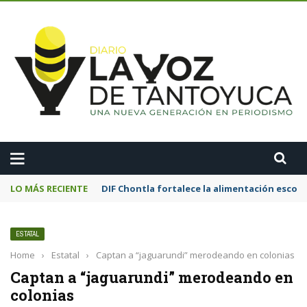
A
LO MÁS RECIENTE
Motociclista resulta lesionado tras chocar
ESTATAL
Home
›
Estatal
›
Captan a “jaguarundi” merodeando en colonias
Captan a “jaguarundi” merodeando en
colonias