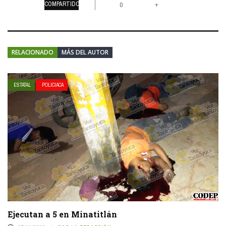
COMPARTIDOS
+
0
RELACIONADO
MÁS DEL AUTOR
ESTATAL
POLICIACA
Ejecutan a 5 en Minatitlán