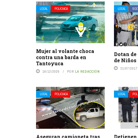
LOCAL
POLICIACA
LOCAL
SOC
Mujer al volante choca
Dotan de 
contra una barda en
de Niños
Tantoyuca
31/07/2017
16/12/2025
POR
LA REDACCIÓN
LOCAL
POLICIACA
LOCAL
POL
Aseguran camioneta tras
Detienen