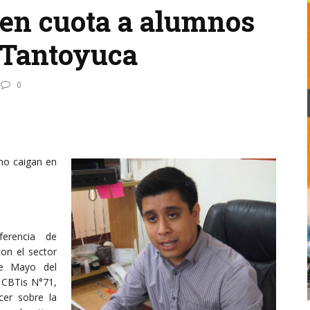
en cuota a alumnos
l Tantoyuca
0
no caigan en
ferencia de
con el sector
de Mayo del
 CBTis N°71,
cer sobre la