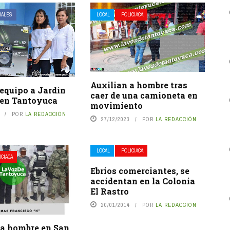
IALES
LOCAL
POLICIACA
Auxilian a hombre tras
equipo a Jardín
caer de una camioneta en
 en Tantoyuca
movimiento
POR
LA REDACCIÓN
27/12/2023
POR
LA REDACCIÓN
LOCAL
POLICIACA
ICIACA
Ebrios comerciantes, se
accidentan en la Colonia
El Rastro
20/01/2014
POR
LA REDACCIÓN
 a hombre en San