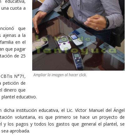
n educativa,
 una cuota a
encionó que
 ajenas a la
familia en el
ían que pagar
tación de 25
Ampliar la imagen al hacer click.
l CBTis N°71,
a petición de
l dinero que
plantel educativo.
dicha institución educativa, el Lic. Víctor Manuel del Ángel
rtación voluntaria, es que primero se hace un proyecto de
el y los pagos y todos los gastos que general el plantel, se
e sea aprobada.