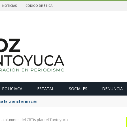
NOTICIAS
CÓDIGO DE ÉTICA
POLICIACA
ESTATAL
SOCIALES
DENUNCIA
 la transformación de La Estanzuela con una obra que salda una 
 a alumnos del CBTis plantel Tantoyuca