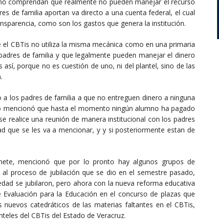
 no comprendan que realmente no pueden manejar el recurso
res de familia aportan va directo a una cuenta federal, el cual
ansparencia, como son los gastos que genera la institución.
ue el CBTis no utiliza la misma mecánica como en una primaria
 padres de familia y que legalmente pueden manejar el dinero
s así, porque no es cuestión de uno, ni del plantel, sino de las
.
tó a los padres de familia a que no entreguen dinero a ninguna
ismo mencionó que hasta el momento ningún alumno ha pagado
se realice una reunión de manera institucional con los padres
dad que se les va a mencionar, y y si posteriormente estan de
 Pinete, mencionó que por lo pronto hay algunos grupos de
al proceso de jubilación que se dio en el semestre pasado,
edad se jubilaron, pero ahora con la nueva reforma educativa
 Evaluación para la Educación en el concurso de plazas que
os nuevos catedráticos de las materias faltantes en el CBTis,
teles del CBTis del Estado de Veracruz.