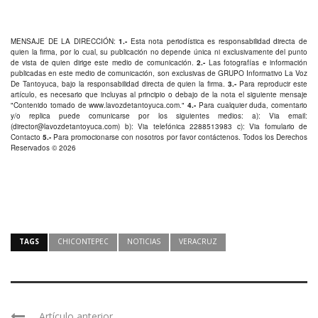
MENSAJE DE LA DIRECCIÓN:
1.-
Esta nota periodística es responsabilidad directa de
quien la firma, por lo cual, su publicación no depende única ni exclusivamente del punto
de vista de quien dirige este medio de comunicación.
2.-
Las fotografías e información
publicadas en este medio de comunicación, son exclusivas de GRUPO Informativo La Voz
De Tantoyuca, bajo la responsabilidad directa de quien la firma.
3.-
Para reproducir este
artículo, es necesario que incluyas al principio o debajo de la nota el siguiente mensaje
"Contenido tomado de
www.lavozdetantoyuca.com
."
4.-
Para cualquier duda, comentario
y/o replica puede comunicarse por los siguientes medios: a): Via email:
(
director@lavozdetantoyuca.com
) b): Via telefónica
2288513983
c): Via fomulario de
Contacto
5.-
Para promocionarse con nosotros por favor
contáctenos
. Todos los Derechos
Reservados © 2026
TAGS
CHICONTEPEC
NOTICIAS
VERACRUZ
Artículo anterior