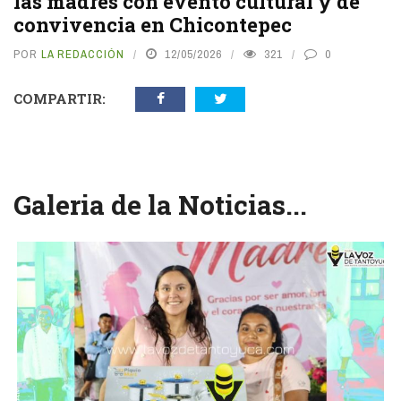
las madres con evento cultural y de
convivencia en Chicontepec
POR
LA REDACCIÓN
12/05/2026
321
0
COMPARTIR:
Galeria de la Noticias...
vious
N