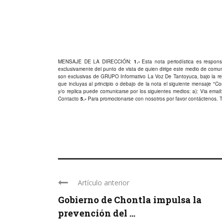
MENSAJE DE LA DIRECCIÓN:
1.-
Esta nota periodística es responsa
exclusivamente del punto de vista de quien dirige este medio de comu
son exclusivas de GRUPO Informativo La Voz De Tantoyuca, bajo la res
que incluyas al principio o debajo de la nota el siguiente mensaje "
y/o replica puede comunicarse por los siguientes medios: a): Via email:
Contacto
5.-
Para promocionarse con nosotros por favor
contáctenos
. 
Artículo anterior
Gobierno de Chontla impulsa la
prevención del ...