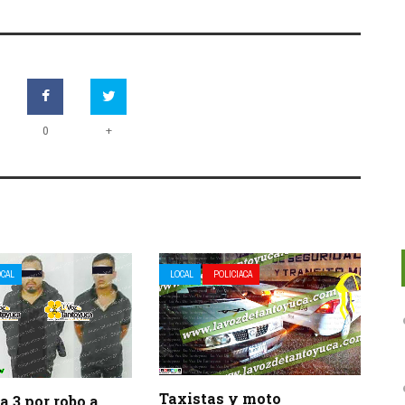
+
0
OCAL
LOCAL
POLICIACA
Taxistas y moto
a 3 por robo a