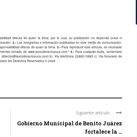
bilidad directa de quien la firma, por lo cual, su publicación no depende única ni
nicación.
2.-
Las fotografías e información publicadas en este medio de comunicación,
ponsabilidad directa de quien la firma.
3.-
Para reproducir este artículo, es necesario
Contenido tomado de
www.lavozdetantoyuca.com
."
4.-
Para cualquier duda, comentario
 (
director@lavozdetantoyuca.com
) b): Via telefónica
2288513983
c): Via fomulario de
Todos los Derechos Reservados © 2026
Siguiente artículo
Gobierno Municipal de Benito Juárez
fortalece la ...