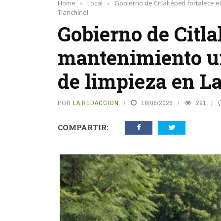
Home
›
Local
›
Gobierno de Citlaltépetl fortalece
Tlanchinol
Gobierno de Citlal
mantenimiento u
de limpieza en L
POR
LA REDACCIÓN
18/06/2026
291
COMPARTIR: