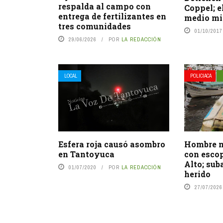
respalda al campo con
Coppel; e
entrega de fertilizantes en
medio mi
tres comunidades
01/10/2017
29/06/2026
POR
LA REDACCIÓN
LOCAL
POLICIACA
Esfera roja causó asombro
Hombre m
en Tantoyuca
con esco
Alto; sub
01/07/2020
POR
LA REDACCIÓN
herido
27/07/2026