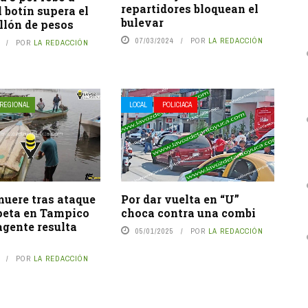
repartidores bloquean el
l botín supera el
bulevar
llón de pesos
07/03/2024
POR
LA REDACCIÓN
POR
LA REDACCIÓN
REGIONAL
LOCAL
POLICIACA
uere tras ataque
Por dar vuelta en “U”
peta en Tampico
choca contra una combi
agente resulta
05/01/2025
POR
LA REDACCIÓN
POR
LA REDACCIÓN