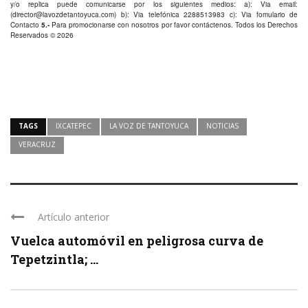
(
director@lavozdetantoyuca.com
) b): Via telefónica
2288513983
c): Via fomulario de
Contacto
5.-
Para promocionarse con nosotros por favor
contáctenos
. Todos los Derechos
Reservados © 2026
TAGS
IXCATEPEC
LA VOZ DE TANTOYUCA
NOTICIAS
VERACRUZ
Artículo anterior
Vuelca automóvil en peligrosa curva de
Tepetzintla; ...