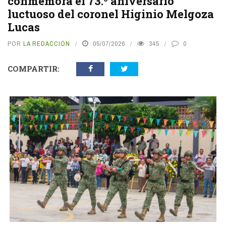
conmemora el 73.º aniversario
luctuoso del coronel Higinio Melgoza
Lucas
POR
LA REDACCIÓN
05/07/2026
345
0
COMPARTIR:
vious
N