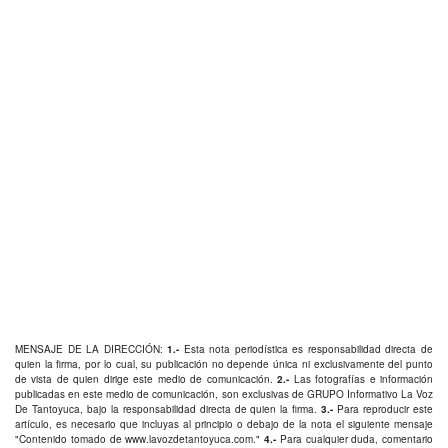
MENSAJE DE LA DIRECCIÓN:
1.-
Esta nota periodística es responsabilidad directa de
quien la firma, por lo cual, su publicación no depende única ni exclusivamente del punto
de vista de quien dirige este medio de comunicación.
2.-
Las fotografías e información
publicadas en este medio de comunicación, son exclusivas de GRUPO Informativo La Voz
De Tantoyuca, bajo la responsabilidad directa de quien la firma.
3.-
Para reproducir este
artículo, es necesario que incluyas al principio o debajo de la nota el siguiente mensaje
"Contenido tomado de
www.lavozdetantoyuca.com
."
4.-
Para cualquier duda, comentario
y/o replica puede comunicarse por los siguientes medios: a): Via email: