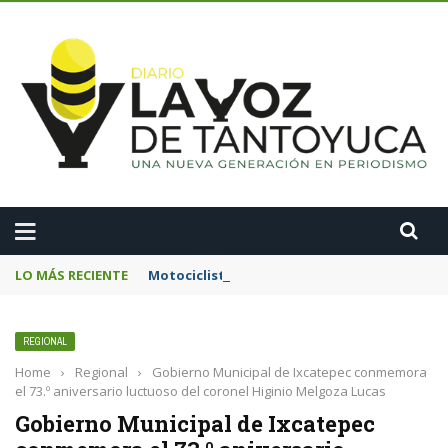
A
LO MÁS RECIENTE
Motociclista resulta lesionado tras chocar
REGIONAL
Home
›
Regional
›
Gobierno Municipal de Ixcatepec conmemora
el 73.º aniversario luctuoso del coronel Higinio Melgoza Lucas
Gobierno Municipal de Ixcatepec