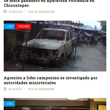
Se mata ganadero en aparatosa volcadura en
Chicontepec
20/08/2019
POR
LA REDACCIÓN
LOCAL
POLICIACA
Agresión a líder campesino es investigado por
autoridades ministeriales
03/11/2014
POR
LA REDACCIÓN
LOCAL