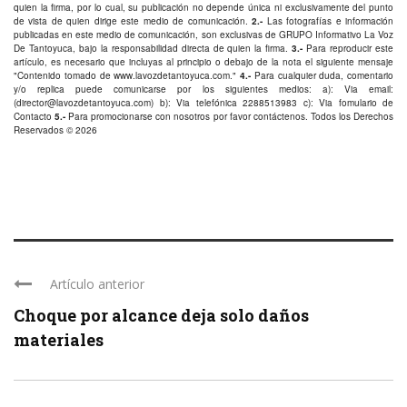
quien la firma, por lo cual, su publicación no depende única ni exclusivamente del punto
de vista de quien dirige este medio de comunicación.
2.-
Las fotografías e información
publicadas en este medio de comunicación, son exclusivas de GRUPO Informativo La Voz
De Tantoyuca, bajo la responsabilidad directa de quien la firma.
3.-
Para reproducir este
artículo, es necesario que incluyas al principio o debajo de la nota el siguiente mensaje
"Contenido tomado de
www.lavozdetantoyuca.com
."
4.-
Para cualquier duda, comentario
y/o replica puede comunicarse por los siguientes medios: a): Via email:
(
director@lavozdetantoyuca.com
) b): Via telefónica
2288513983
c): Via fomulario de
Contacto
5.-
Para promocionarse con nosotros por favor
contáctenos
. Todos los Derechos
Reservados © 2026
Artículo anterior
Choque por alcance deja solo daños
materiales