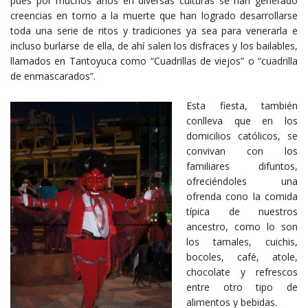
pues por muchos años en diversas culturas se han generado
creencias en torno a la muerte que han logrado desarrollarse
toda una serie de ritos y tradiciones ya sea para venerarla e
incluso burlarse de ella, de ahí salen los disfraces y los bailables,
llamados en Tantoyuca como “Cuadrillas de viejos” o “cuadrilla
de enmascarados”.
Esta fiesta, también
conlleva que en los
domicilios católicos, se
convivan con los
familiares difuntos,
ofreciéndoles una
ofrenda cono la comida
típica de nuestros
ancestro, como lo son
los tamales, cuichis,
bocoles, café, atole,
chocolate y refrescos
entre otro tipo de
alimentos y bebidas.