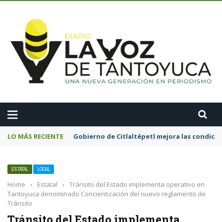
A
LO MÁS RECIENTE
Gobierno de Citlaltépetl mejora las condicion
ESTATAL
LOCAL
Home
›
Estatal
›
Tránsito del Estado implementa operativo en
Tantoyuca denominado Concientización del nuevo reglamento de
Tránsito
Tránsito del Estado implementa