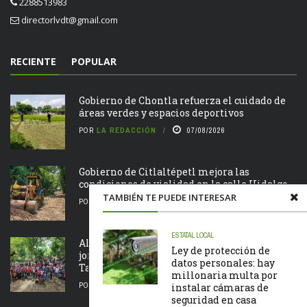
2288513983
directorlvdt@gmail.com
RECIENTE
POPULAR
Gobierno de Chontla refuerza el cuidado de
áreas verdes y espacios deportivos
POR
LA REDACCIÓN
07/08/2026
Gobierno de Citlaltépetl mejora las
condiciones de vialidad en la calle Hidalgo
TAMBIÉN TE PUEDE INTERESAR
POR
LA REDACCIÓN
07/08/2026
ESTATAL
LOCAL
Alcalde Roberto San Román encabeza
Ley de protección de
jornada de Tequio en el Parque Ecológico de
datos personales: hay
Tametate
millonaria multa por
POR
LA REDACCIÓN
07/08/2026
instalar cámaras de
seguridad en casa