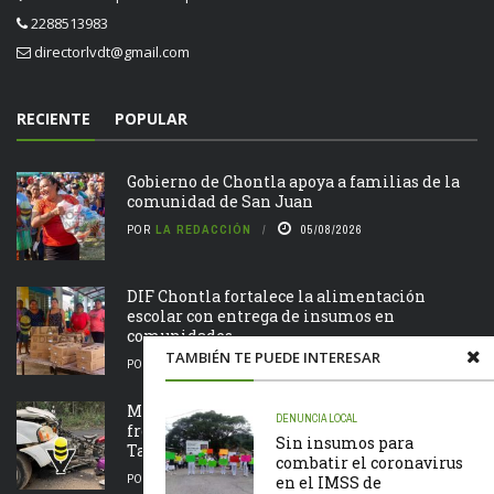
2288513983
directorlvdt@gmail.com
RECIENTE
POPULAR
Gobierno de Chontla apoya a familias de la
comunidad de San Juan
POR
LA REDACCIÓN
05/08/2026
DIF Chontla fortalece la alimentación
escolar con entrega de insumos en
comunidades
TAMBIÉN TE PUEDE INTERESAR
POR
LA REDACCIÓN
05/08/2026
Motociclista resulta lesionado tras chocar de
DENUNCIA
LOCAL
frente contra una camioneta en la Álamo –
Sin insumos para
Tamazunchale
combatir el coronavirus
POR
LA REDACCIÓN
05/08/2026
en el IMSS de