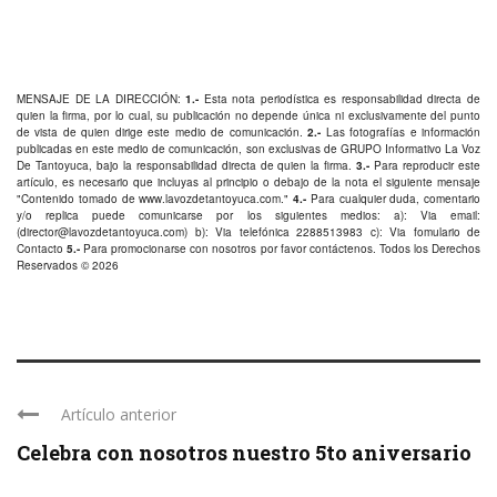
MENSAJE DE LA DIRECCIÓN:
1.-
Esta nota periodística es responsabilidad directa de
quien la firma, por lo cual, su publicación no depende única ni exclusivamente del punto
de vista de quien dirige este medio de comunicación.
2.-
Las fotografías e información
publicadas en este medio de comunicación, son exclusivas de GRUPO Informativo La Voz
De Tantoyuca, bajo la responsabilidad directa de quien la firma.
3.-
Para reproducir este
artículo, es necesario que incluyas al principio o debajo de la nota el siguiente mensaje
"Contenido tomado de
www.lavozdetantoyuca.com
."
4.-
Para cualquier duda, comentario
y/o replica puede comunicarse por los siguientes medios: a): Via email:
(
director@lavozdetantoyuca.com
) b): Via telefónica
2288513983
c): Via fomulario de
Contacto
5.-
Para promocionarse con nosotros por favor
contáctenos
. Todos los Derechos
Reservados © 2026
Artículo anterior
Celebra con nosotros nuestro 5to aniversario