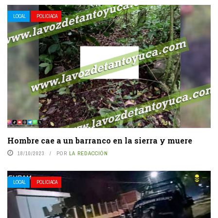
LOCAL
POLICIACA
Hombre cae a un barranco en la sierra y muere
18/10/2023
POR
LA REDACCIÓN
LOCAL
POLICIACA