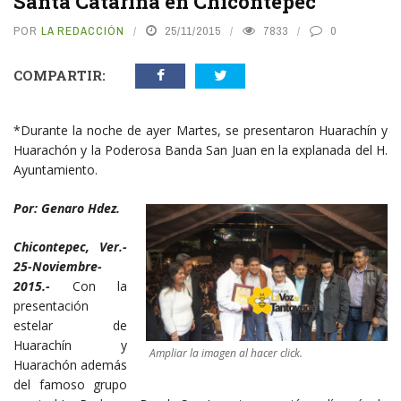
Santa Catarina en Chicontepec
POR
LA REDACCIÓN
25/11/2015
7833
0
COMPARTIR:
*Durante la noche de ayer Martes, se presentaron Huarachín y
Huarachón y la Poderosa Banda San Juan en la explanada del H.
Ayuntamiento.
Por: Genaro Hdez.
Chicontepec, Ver.-
25-Noviembre-
2015.-
Con la
presentación
estelar de
Huarachín y
Ampliar la imagen al hacer click.
Huarachón además
del famoso grupo