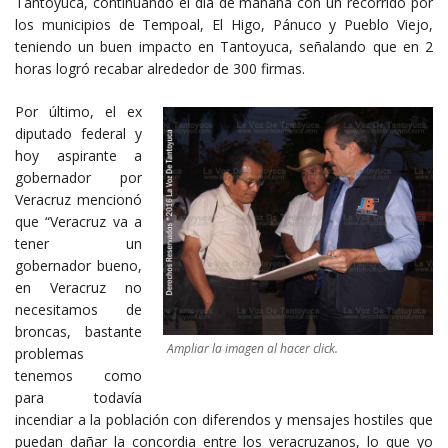
Tantoyuca, continuando el día de mañana con un recorrido por
los municipios de Tempoal, El Higo, Pánuco y Pueblo Viejo,
teniendo un buen impacto en Tantoyuca, señalando que en 2
horas logró recabar alrededor de 300 firmas.
Por último, el ex
diputado federal y
hoy aspirante a
gobernador por
Veracruz mencionó
que “Veracruz va a
tener un
gobernador bueno,
en Veracruz no
necesitamos de
broncas, bastante
Ampliar la imagen al hacer click.
problemas
tenemos como
para todavía
incendiar a la población con diferendos y mensajes hostiles que
puedan dañar la concordia entre los veracruzanos, lo que yo