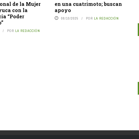
onal de la Mujer
en una cuatrimoto; buscan
yuca con la
apoyo
cia “Poder
08/10/2025
POR
LA REDACCIÓN
o”
POR
LA REDACCIÓN