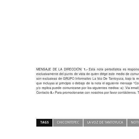
MENSAJE DE LA DIRECCIÓN:
1.-
Esta nota periodística es responsa
exclusivamente del punto de vista de quien dirige este medio de comu
son exclusivas de GRUPO Informativo La Voz De Tantoyuca, bajo la res
que incluyas al principio o debajo de la nota el siguiente mensaje "
y/o replica puede comunicarse por los siguientes medios: a): Via email:
Contacto
5.-
Para promocionarse con nosotros por favor
contáctenos
. 
TAGS
CHICONTEPEC
LA VOZ DE TANTOYUCA
NOTI