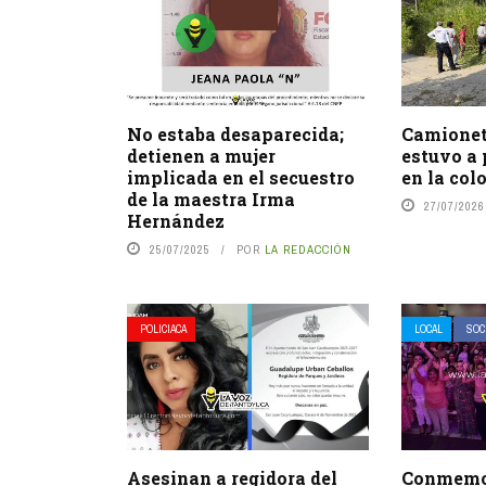
No estaba desaparecida;
Camionet
detienen a mujer
estuvo a 
implicada en el secuestro
en la col
de la maestra Irma
27/07/2026
Hernández
25/07/2025
POR
LA REDACCIÓN
POLICIACA
LOCAL
SOC
Asesinan a regidora del
Conmemor