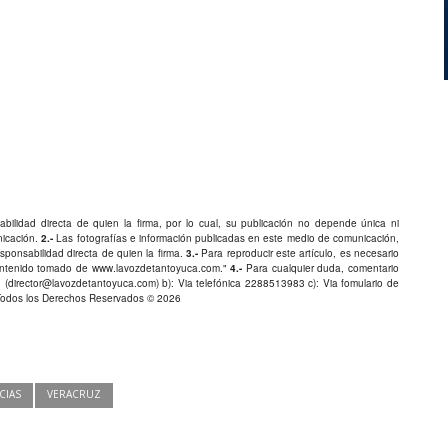
bilidad directa de quien la firma, por lo cual, su publicación no depende única ni
nicación.
2.-
Las fotografías e información publicadas en este medio de comunicación,
ponsabilidad directa de quien la firma.
3.-
Para reproducir este artículo, es necesario
Contenido tomado de
www.lavozdetantoyuca.com
."
4.-
Para cualquier duda, comentario
 (
director@lavozdetantoyuca.com
) b): Via telefónica
2288513983
c): Via fomulario de
Todos los Derechos Reservados © 2026
CIAS
VERACRUZ