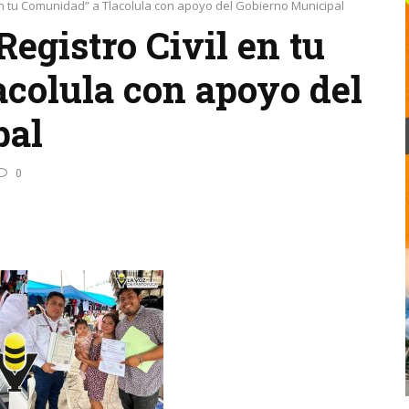
en tu Comunidad” a Tlacolula con apoyo del Gobierno Municipal
egistro Civil en tu
colula con apoyo del
pal
0