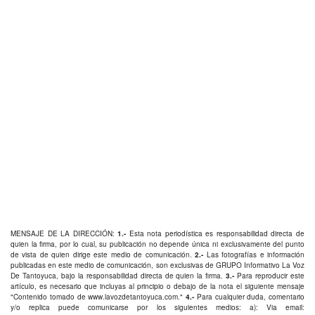
MENSAJE DE LA DIRECCIÓN:
1.-
Esta nota periodística es responsabilidad directa de
quien la firma, por lo cual, su publicación no depende única ni exclusivamente del punto
de vista de quien dirige este medio de comunicación.
2.-
Las fotografías e información
publicadas en este medio de comunicación, son exclusivas de GRUPO Informativo La Voz
De Tantoyuca, bajo la responsabilidad directa de quien la firma.
3.-
Para reproducir este
artículo, es necesario que incluyas al principio o debajo de la nota el siguiente mensaje
"Contenido tomado de
www.lavozdetantoyuca.com
."
4.-
Para cualquier duda, comentario
y/o replica puede comunicarse por los siguientes medios: a): Via email: