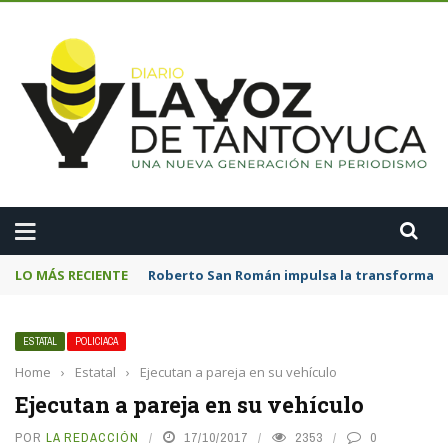
A
LO MÁS RECIENTE
Roberto San Román impulsa la transformació
ESTATAL
POLICIACA
Home
›
Estatal
›
Ejecutan a pareja en su vehículo
Ejecutan a pareja en su vehículo
POR
LA REDACCIÓN
17/10/2017
2353
0