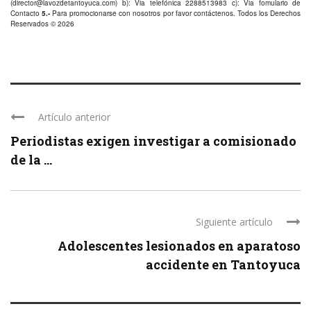
(
director@lavozdetantoyuca.com
) b): Via telefónica
2288513983
c): Via fomulario de
Contacto
5.-
Para promocionarse con nosotros por favor
contáctenos
. Todos los Derechos
Reservados © 2026
Artículo anterior
Periodistas exigen investigar a comisionado
de la ...
Siguiente artículo
Adolescentes lesionados en aparatoso
accidente en Tantoyuca