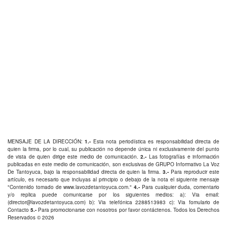
MENSAJE DE LA DIRECCIÓN:
1.-
Esta nota periodística es responsabilidad directa de
quien la firma, por lo cual, su publicación no depende única ni exclusivamente del punto
de vista de quien dirige este medio de comunicación.
2.-
Las fotografías e información
publicadas en este medio de comunicación, son exclusivas de GRUPO Informativo La Voz
De Tantoyuca, bajo la responsabilidad directa de quien la firma.
3.-
Para reproducir este
artículo, es necesario que incluyas al principio o debajo de la nota el siguiente mensaje
"Contenido tomado de
www.lavozdetantoyuca.com
."
4.-
Para cualquier duda, comentario
y/o replica puede comunicarse por los siguientes medios: a): Via email:
(
director@lavozdetantoyuca.com
) b): Via telefónica
2288513983
c): Via fomulario de
Contacto
5.-
Para promocionarse con nosotros por favor
contáctenos
. Todos los Derechos
Reservados © 2026