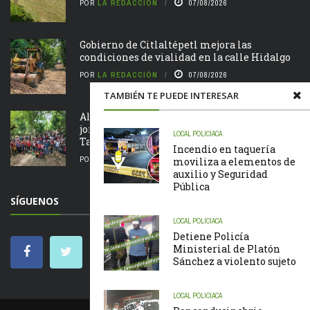
POR
LA REDACCIÓN
07/08/2026
Gobierno de Citlaltépetl mejora las
condiciones de vialidad en la calle Hidalgo
POR
LA REDACCIÓN
07/08/2026
TAMBIÉN TE PUEDE INTERESAR
Alcalde Roberto San Román encabeza
jornada de Tequio en el Parque Ecológico de
LOCAL
POLICIACA
Tametate
Incendio en taquería
POR
LA REDACCIÓN
07/08/2026
moviliza a elementos de
auxilio y Seguridad
Pública
SÍGUENOS
LOCAL
POLICIACA
Detiene Policía
Ministerial de Platón
Sánchez a violento sujeto
LOCAL
POLICIACA