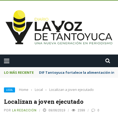
A
LO MÁS RECIENTE
DIF Tantoyuca fortalece la alimentación inf
Home
›
Local
›
Localizan a joven ejecutado
LOCAL
Localizan a joven ejecutado
POR
LA REDACCIÓN
09/06/2019
2399
0