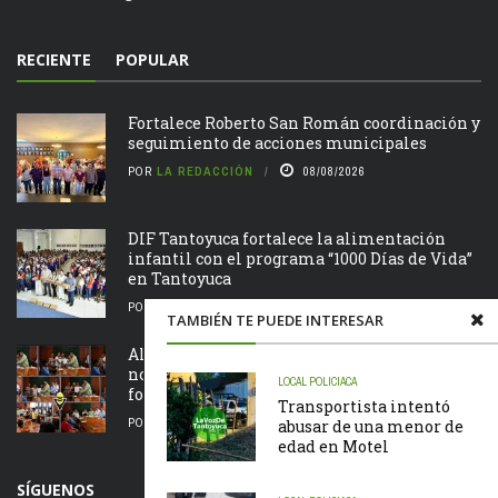
RECIENTE
POPULAR
Fortalece Roberto San Román coordinación y
seguimiento de acciones municipales
POR
LA REDACCIÓN
08/08/2026
DIF Tantoyuca fortalece la alimentación
infantil con el programa “1000 Días de Vida”
en Tantoyuca
POR
LA REDACCIÓN
08/08/2026
TAMBIÉN TE PUEDE INTERESAR
Alcalde Edvino Hernández entrega
nombramientos a jefes de manzana para
LOCAL
POLICIACA
fortalecer la representación ciudadana
Transportista intentó
POR
LA REDACCIÓN
08/08/2026
abusar de una menor de
edad en Motel
SÍGUENOS