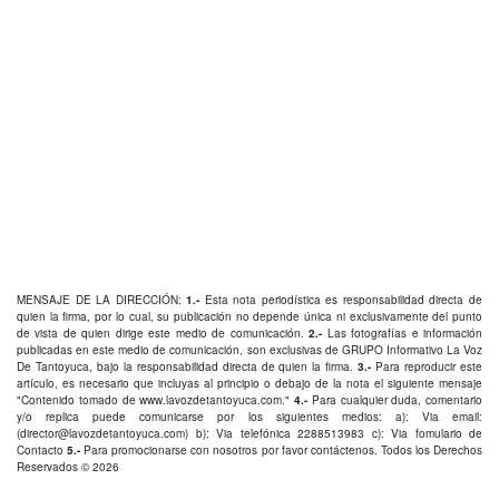
MENSAJE DE LA DIRECCIÓN:
1.-
Esta nota periodística es responsabilidad directa de
quien la firma, por lo cual, su publicación no depende única ni exclusivamente del punto
de vista de quien dirige este medio de comunicación.
2.-
Las fotografías e información
publicadas en este medio de comunicación, son exclusivas de GRUPO Informativo La Voz
De Tantoyuca, bajo la responsabilidad directa de quien la firma.
3.-
Para reproducir este
artículo, es necesario que incluyas al principio o debajo de la nota el siguiente mensaje
"Contenido tomado de
www.lavozdetantoyuca.com
."
4.-
Para cualquier duda, comentario
y/o replica puede comunicarse por los siguientes medios: a): Via email:
(
director@lavozdetantoyuca.com
) b): Via telefónica
2288513983
c): Via fomulario de
Contacto
5.-
Para promocionarse con nosotros por favor
contáctenos
. Todos los Derechos
Reservados © 2026