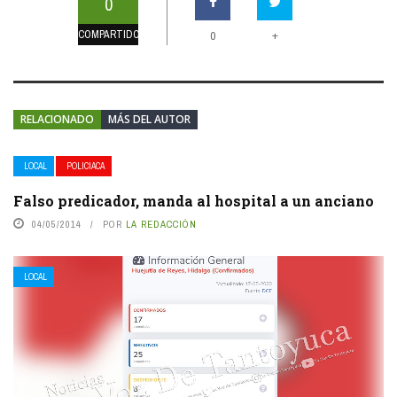
0
COMPARTIDOS
+
0
RELACIONADO
MÁS DEL AUTOR
LOCAL
POLICIACA
Falso predicador, manda al hospital a un anciano
04/05/2014
POR
LA REDACCIÓN
LOCAL