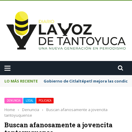
A
LO MÁS RECIENTE
Gobierno de Citlaltépetl mejora las condicion
DENUNCIA
LOCAL
POLICIACA
Home
›
Denuncia
›
Buscan afanosamente a jovencita
tantoyuquense
Buscan afanosamente a jovencita