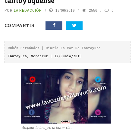
tantoyuquense
POR
LA REDACCIÓN
12/06/2019
2556
0
COMPARTIR:
Rubén Hernández | Diario La Voz De Tantoyuca
Tantoyuca, Veracruz | 12/Junio/2019
Ampliar la imagen al hacer clic.