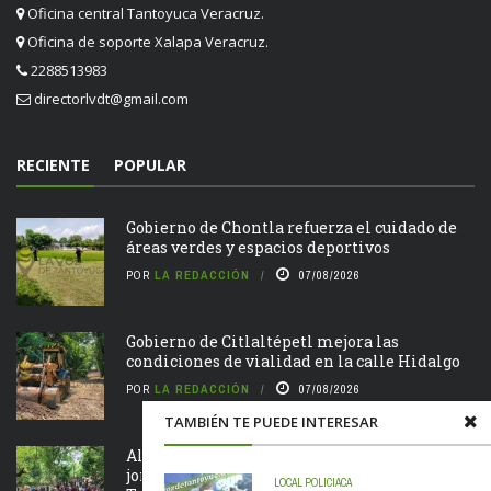
Oficina central Tantoyuca Veracruz.
Oficina de soporte Xalapa Veracruz.
2288513983
directorlvdt@gmail.com
RECIENTE
POPULAR
Gobierno de Chontla refuerza el cuidado de
áreas verdes y espacios deportivos
POR
LA REDACCIÓN
07/08/2026
Gobierno de Citlaltépetl mejora las
condiciones de vialidad en la calle Hidalgo
POR
LA REDACCIÓN
07/08/2026
TAMBIÉN TE PUEDE INTERESAR
Alcalde Roberto San Román encabeza
jornada de Tequio en el Parque Ecológico de
LOCAL
POLICIACA