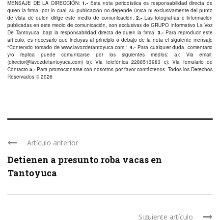
MENSAJE DE LA DIRECCIÓN:
1.-
Esta nota periodística es responsabilidad directa de
quien la firma, por lo cual, su publicación no depende única ni exclusivamente del punto
de vista de quien dirige este medio de comunicación.
2.-
Las fotografías e información
publicadas en este medio de comunicación, son exclusivas de GRUPO Informativo La Voz
De Tantoyuca, bajo la responsabilidad directa de quien la firma.
3.-
Para reproducir este
artículo, es necesario que incluyas al principio o debajo de la nota el siguiente mensaje
"Contenido tomado de
www.lavozdetantoyuca.com
."
4.-
Para cualquier duda, comentario
y/o replica puede comunicarse por los siguientes medios: a): Via email:
(
director@lavozdetantoyuca.com
) b): Via telefónica
2288513983
c): Via fomulario de
Contacto
5.-
Para promocionarse con nosotros por favor
contáctenos
. Todos los Derechos
Reservados © 2026
Artículo anterior
Detienen a presunto roba vacas en
Tantoyuca
Siguiente artículo