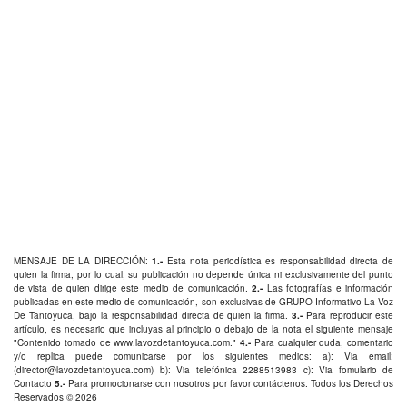
MENSAJE DE LA DIRECCIÓN:
1.-
Esta nota periodística es responsabilidad directa de
quien la firma, por lo cual, su publicación no depende única ni exclusivamente del punto
de vista de quien dirige este medio de comunicación.
2.-
Las fotografías e información
publicadas en este medio de comunicación, son exclusivas de GRUPO Informativo La Voz
De Tantoyuca, bajo la responsabilidad directa de quien la firma.
3.-
Para reproducir este
artículo, es necesario que incluyas al principio o debajo de la nota el siguiente mensaje
"Contenido tomado de
www.lavozdetantoyuca.com
."
4.-
Para cualquier duda, comentario
y/o replica puede comunicarse por los siguientes medios: a): Via email:
(
director@lavozdetantoyuca.com
) b): Via telefónica
2288513983
c): Via fomulario de
Contacto
5.-
Para promocionarse con nosotros por favor
contáctenos
. Todos los Derechos
Reservados © 2026