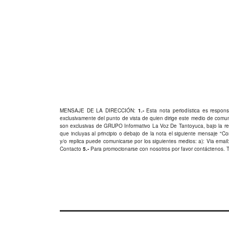
MENSAJE DE LA DIRECCIÓN:
1.-
Esta nota periodística es responsa
exclusivamente del punto de vista de quien dirige este medio de comu
son exclusivas de GRUPO Informativo La Voz De Tantoyuca, bajo la res
que incluyas al principio o debajo de la nota el siguiente mensaje "
y/o replica puede comunicarse por los siguientes medios: a): Via email:
Contacto
5.-
Para promocionarse con nosotros por favor
contáctenos
. 