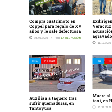
Compra cuatrimoto en
Exdirigen
Coppel para regalo de XV
Veracruz
años y le sale defectuosa
acusació
agravad
28/06/2023
POR
LA REDACCIÓN
11/12/2025
LOCAL
POLICIACA
LOCAL
POL
Muere al 
Auxilian a taquero tras
taxi, en 
sufrir quemaduras, en
Tantoyuca
03/09/2020