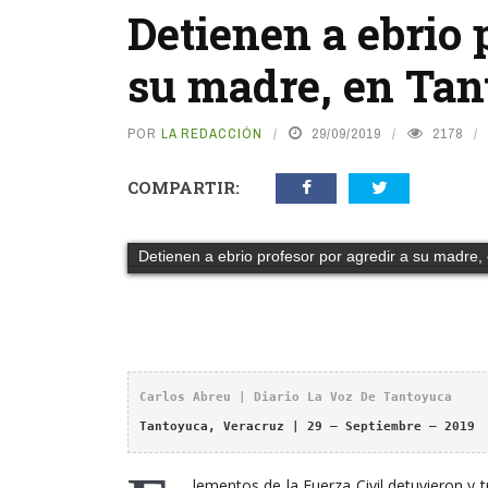
Detienen a ebrio 
su madre, en Ta
POR
LA REDACCIÓN
29/09/2019
2178
COMPARTIR:
Detienen a ebrio profesor por agredir a su madre,
Carlos Abreu | Diario La Voz De Tantoyuca
Tantoyuca, Veracruz | 29 – Septiembre – 2019
lementos de la Fuerza Civil detuvieron y t