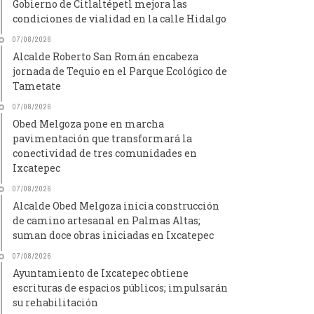
Gobierno de Citlaltépetl mejora las
condiciones de vialidad en la calle Hidalgo
07/08/2026
Alcalde Roberto San Román encabeza
jornada de Tequio en el Parque Ecológico de
Tametate
07/08/2026
Obed Melgoza pone en marcha
pavimentación que transformará la
conectividad de tres comunidades en
Ixcatepec
07/08/2026
Alcalde Obed Melgoza inicia construcción
de camino artesanal en Palmas Altas;
suman doce obras iniciadas en Ixcatepec
07/08/2026
Ayuntamiento de Ixcatepec obtiene
escrituras de espacios públicos; impulsarán
su rehabilitación