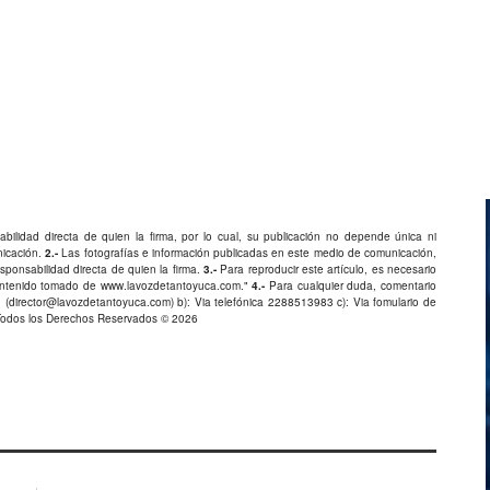
bilidad directa de quien la firma, por lo cual, su publicación no depende única ni
nicación.
2.-
Las fotografías e información publicadas en este medio de comunicación,
ponsabilidad directa de quien la firma.
3.-
Para reproducir este artículo, es necesario
Contenido tomado de
www.lavozdetantoyuca.com
."
4.-
Para cualquier duda, comentario
 (
director@lavozdetantoyuca.com
) b): Via telefónica
2288513983
c): Via fomulario de
Todos los Derechos Reservados © 2026