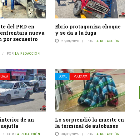
te del PRD en
Ebrio protagoniza choque
 enfrentará nueva
y se da a la fuga
n por secuestro
27/09/2020
POR
LA REDACCIÓN
o
POR
LA REDACCIÓN
ICIACA
LOCAL
POLICIACA
interior de un
Lo sorprendió la muerte en
Huejutla
la terminal de autobuses
POR
LA REDACCIÓN
30/01/2025
POR
LA REDACCIÓN