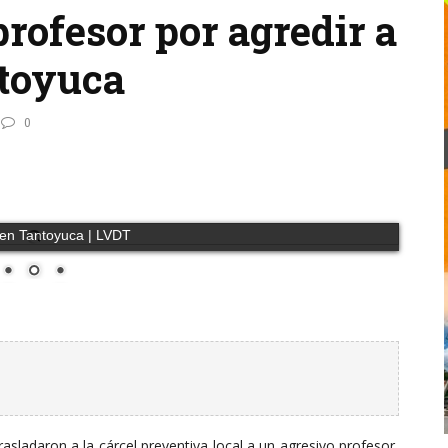
profesor por agredir a
ntoyuca
0
 en Tantoyuca | LVDT
rasladaron a la cárcel preventiva local a un agresivo profesor,