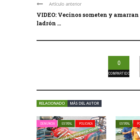
Artículo anterior
VIDEO: Vecinos someten y amarran
ladrón ...
0
COMPARTIDOS
RELACIONADO
MÁS DEL AUTOR
DENUNCIA
ESTATAL
POLICIACA
ESTATAL
PO