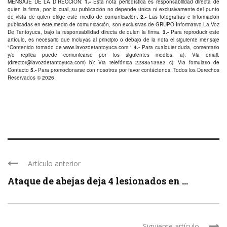
MENSAJE DE LA DIRECCIÓN:
1.-
Esta nota periodística es responsabilidad directa de
quien la firma, por lo cual, su publicación no depende única ni exclusivamente del punto
de vista de quien dirige este medio de comunicación.
2.-
Las fotografías e información
publicadas en este medio de comunicación, son exclusivas de GRUPO Informativo La Voz
De Tantoyuca, bajo la responsabilidad directa de quien la firma.
3.-
Para reproducir este
artículo, es necesario que incluyas al principio o debajo de la nota el siguiente mensaje
"Contenido tomado de
www.lavozdetantoyuca.com
."
4.-
Para cualquier duda, comentario
y/o replica puede comunicarse por los siguientes medios: a): Via email:
(
director@lavozdetantoyuca.com
) b): Via telefónica
2288513983
c): Via fomulario de
Contacto
5.-
Para promocionarse con nosotros por favor
contáctenos
. Todos los Derechos
Reservados © 2026
Artículo anterior
Ataque de abejas deja 4 lesionados en ...
Siguiente artículo