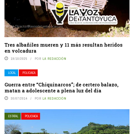
Tres albañiles mueren y 11 más resultan heridos
en volcadura
19/10/2025
POR
LA REDACCIÓN
LOCAL
POLICIACA
Guerra entre “Chiquinarcos”; de certero balazo,
matan a adolescente a plena luz del día
30/07/2014
POR
LA REDACCIÓN
ESTATAL
POLICIACA