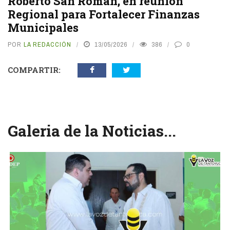
Roberto San Román, en reunión
Regional para Fortalecer Finanzas
Municipales
POR
LA REDACCIÓN
13/05/2026
386
0
COMPARTIR:
Galeria de la Noticias...
vious
N