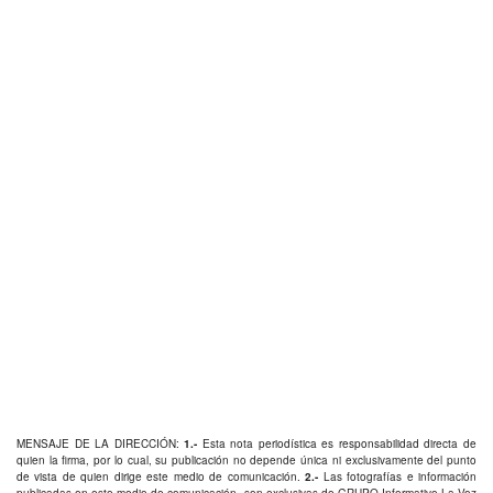
MENSAJE DE LA DIRECCIÓN:
1.-
Esta nota periodística es responsabilidad directa de
quien la firma, por lo cual, su publicación no depende única ni exclusivamente del punto
de vista de quien dirige este medio de comunicación.
2.-
Las fotografías e información
publicadas en este medio de comunicación, son exclusivas de GRUPO Informativo La Voz