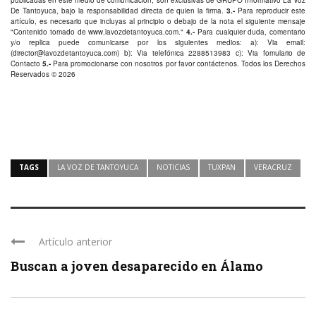
De Tantoyuca, bajo la responsabilidad directa de quien la firma.
3.-
Para reproducir este
artículo, es necesario que incluyas al principio o debajo de la nota el siguiente mensaje
"Contenido tomado de
www.lavozdetantoyuca.com
."
4.-
Para cualquier duda, comentario
y/o replica puede comunicarse por los siguientes medios: a): Via email:
(
director@lavozdetantoyuca.com
) b): Via telefónica
2288513983
c): Via fomulario de
Contacto
5.-
Para promocionarse con nosotros por favor
contáctenos
. Todos los Derechos
Reservados © 2026
TAGS
LA VOZ DE TANTOYUCA
NOTICIAS
TUXPAN
VERACRUZ
Artículo anterior
Buscan a joven desaparecido en Álamo