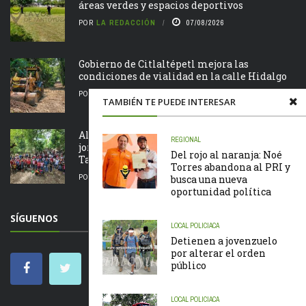
áreas verdes y espacios deportivos
POR
LA REDACCIÓN
07/08/2026
Gobierno de Citlaltépetl mejora las
condiciones de vialidad en la calle Hidalgo
POR
LA REDACCIÓN
07/08/2026
TAMBIÉN TE PUEDE INTERESAR
Alcalde Roberto San Román encabeza
REGIONAL
jornada de Tequio en el Parque Ecológico de
Del rojo al naranja: Noé
Tametate
Torres abandona al PRI y
POR
LA REDACCIÓN
07/08/2026
busca una nueva
oportunidad política
SÍGUENOS
LOCAL
POLICIACA
Detienen a jovenzuelo
por alterar el orden
público
LOCAL
POLICIACA