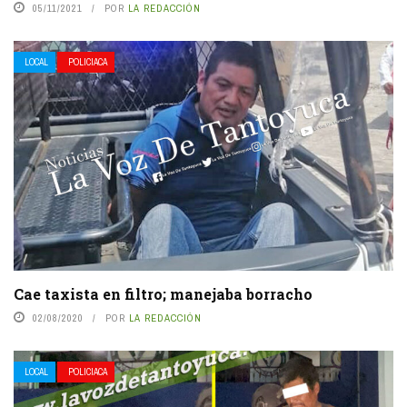
05/11/2021
POR
LA REDACCIÓN
LOCAL
POLICIACA
Cae taxista en filtro; manejaba borracho
02/08/2020
POR
LA REDACCIÓN
LOCAL
POLICIACA