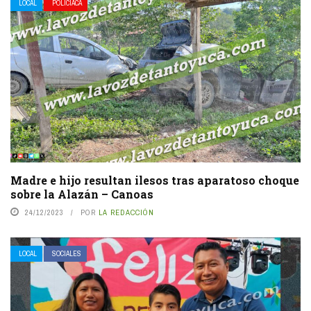
LOCAL
POLICIACA
Madre e hijo resultan ilesos tras aparatoso choque
sobre la Alazán – Canoas
24/12/2023
POR
LA REDACCIÓN
LOCAL
SOCIALES