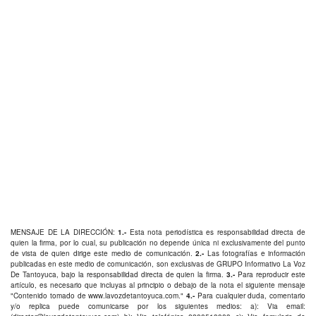
MENSAJE DE LA DIRECCIÓN:
1.-
Esta nota periodística es responsabilidad directa de
quien la firma, por lo cual, su publicación no depende única ni exclusivamente del punto
de vista de quien dirige este medio de comunicación.
2.-
Las fotografías e información
publicadas en este medio de comunicación, son exclusivas de GRUPO Informativo La Voz
De Tantoyuca, bajo la responsabilidad directa de quien la firma.
3.-
Para reproducir este
artículo, es necesario que incluyas al principio o debajo de la nota el siguiente mensaje
"Contenido tomado de
www.lavozdetantoyuca.com
."
4.-
Para cualquier duda, comentario
y/o replica puede comunicarse por los siguientes medios: a): Via email: