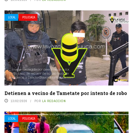
LOCAL
POLICIACA
Detienen a vecino de Tametate por intento de robo
13/02/2026
POR
LA REDACCIÓN
LOCAL
POLICIACA