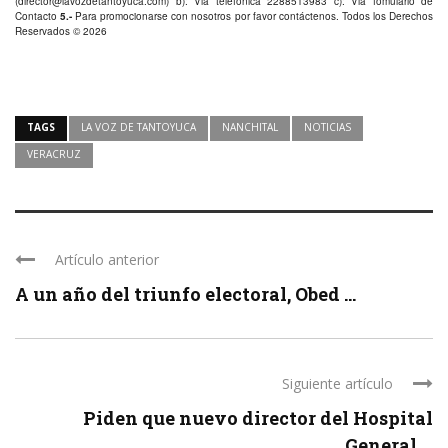
(
director@lavozdetantoyuca.com
) b): Via telefónica
2288513983
c): Via fomulario de
Contacto
5.-
Para promocionarse con nosotros por favor
contáctenos
. Todos los Derechos
Reservados © 2026
TAGS
LA VOZ DE TANTOYUCA
NANCHITAL
NOTICIAS
VERACRUZ
Artículo anterior
A un año del triunfo electoral, Obed ...
Siguiente artículo
Piden que nuevo director del Hospital
General ...