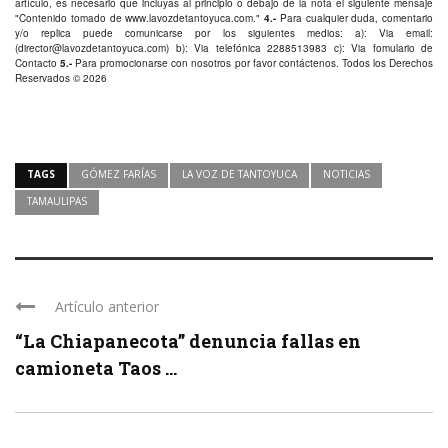
artículo, es necesario que incluyas al principio o debajo de la nota el siguiente mensaje
"Contenido tomado de
www.lavozdetantoyuca.com
."
4.-
Para cualquier duda, comentario
y/o replica puede comunicarse por los siguientes medios: a): Via email:
(
director@lavozdetantoyuca.com
) b): Via telefónica
2288513983
c): Via fomulario de
Contacto
5.-
Para promocionarse con nosotros por favor
contáctenos
. Todos los Derechos
Reservados © 2026
TAGS
GÓMEZ FARÍAS
LA VOZ DE TANTOYUCA
NOTICIAS
TAMAULIPAS
Artículo anterior
“La Chiapanecota” denuncia fallas en
camioneta Taos ...