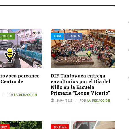
REGIONAL
LOCAL
SOCIALES
rovoca percance
DIF Tantoyuca entrega
l Centro de
envoltorios por el Día del
Niño en la Escuela
Primaria “Leona Vicario”
POR
LA REDACCIÓN
28/04/2026
POR
LA REDACCIÓN
ICIACA
POLICIACA