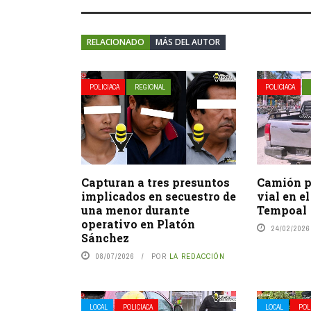
RELACIONADO
MÁS DEL AUTOR
POLICIACA
REGIONAL
POLICIACA
Capturan a tres presuntos
Camión p
implicados en secuestro de
vial en e
una menor durante
Tempoal
operativo en Platón
24/02/2026
Sánchez
08/07/2026
POR
LA REDACCIÓN
LOCAL
POLICIACA
LOCAL
POL