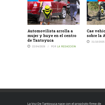
Automovilista arrolla a
Cae vehíc
mujer y huye en el centro
sobre la 
de Tantoyuca
31/10/2025
22/04/2026
POR
LA REDACCIÓN
La Voz De Tantoyuca nace con el propósito firme de