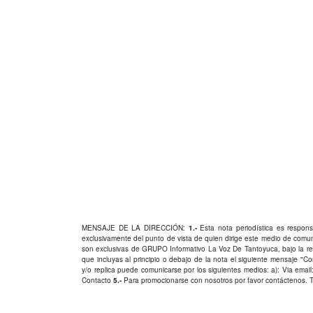
MENSAJE DE LA DIRECCIÓN:
1.-
Esta nota periodística es responsa
exclusivamente del punto de vista de quien dirige este medio de comu
son exclusivas de GRUPO Informativo La Voz De Tantoyuca, bajo la res
que incluyas al principio o debajo de la nota el siguiente mensaje "
y/o replica puede comunicarse por los siguientes medios: a): Via email:
Contacto
5.-
Para promocionarse con nosotros por favor
contáctenos
. 