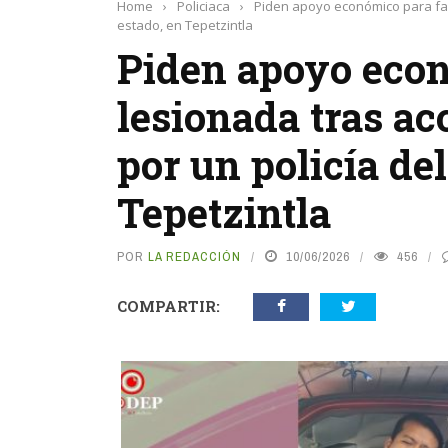
Home
›
Policiaca
›
Piden apoyo económico para fam
estado, en Tepetzintla
Piden apoyo econ
lesionada tras a
por un policía del
Tepetzintla
POR
LA REDACCIÓN
10/06/2026
456
COMPARTIR: