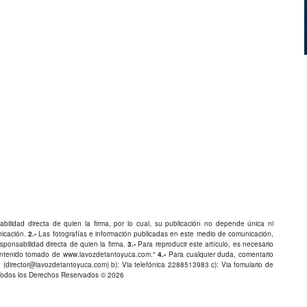
bilidad directa de quien la firma, por lo cual, su publicación no depende única ni
nicación.
2.-
Las fotografías e información publicadas en este medio de comunicación,
ponsabilidad directa de quien la firma.
3.-
Para reproducir este artículo, es necesario
Contenido tomado de
www.lavozdetantoyuca.com
."
4.-
Para cualquier duda, comentario
 (
director@lavozdetantoyuca.com
) b): Via telefónica
2288513983
c): Via fomulario de
Todos los Derechos Reservados © 2026