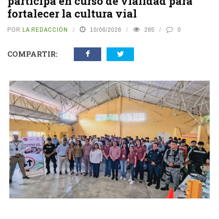
participa en curso de vialidad para
fortalecer la cultura vial
POR
LA REDACCIÓN
10/06/2026
265
0
COMPARTIR:
vious
N