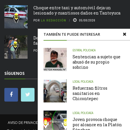
Choque entre taxi y automóvil deja un
lesionado y cuantiosos daños en Tantoyuca
POR
LA REDACCIÓN
05/08/2026
TAMBIÉN TE PUEDE INTERESAR
Detienen a hombre por presunta violencia
familiar en Tantoyuca
ESTATAL
POLICIACA
POR
LA REDACCIÓN
05/08/2026
Sentencian a sujeto que
abusó de su propio
sobrino
SÍGUENOS
LOCAL
POLICIACA
Refuerzan filtros
sanitarios en
Chicontepec
LOCAL
POLICIACA
Joven provoca choque
AVISO DE PRIVACIDAD
NOSOTROS
NOTICIAS
CÓDIGO DE ÉTICA
por alcance en la Platón
Sánchez