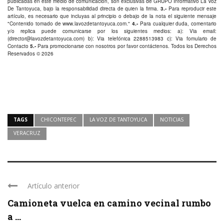
publicadas en este medio de comunicación, son exclusivas de GRUPO Informativo La Voz
De Tantoyuca, bajo la responsabilidad directa de quien la firma.
3.-
Para reproducir este
artículo, es necesario que incluyas al principio o debajo de la nota el siguiente mensaje
"Contenido tomado de
www.lavozdetantoyuca.com
."
4.-
Para cualquier duda, comentario
y/o replica puede comunicarse por los siguientes medios: a): Via email:
(
director@lavozdetantoyuca.com
) b): Via telefónica
2288513983
c): Via fomulario de
Contacto
5.-
Para promocionarse con nosotros por favor
contáctenos
. Todos los Derechos
Reservados © 2026
TAGS
CHICONTEPEC
LA VOZ DE TANTOYUCA
NOTICIAS
VERACRUZ
Artículo anterior
Camioneta vuelca en camino vecinal rumbo
a ...