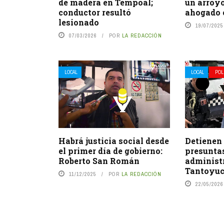
de madera en Tempoal;
un arroy
conductor resultó
ahogado 
lesionado
19/07/2025
07/03/2026
POR
LA REDACCIÓN
LOCAL
LOCAL
POL
Habrá justicia social desde
Detienen 
el primer día de gobierno:
presuntas
Roberto San Román
administ
Tantoyu
11/12/2025
POR
LA REDACCIÓN
22/05/2026