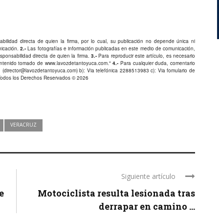
bilidad directa de quien la firma, por lo cual, su publicación no depende única ni
nicación.
2.-
Las fotografías e información publicadas en este medio de comunicación,
ponsabilidad directa de quien la firma.
3.-
Para reproducir este artículo, es necesario
Contenido tomado de
www.lavozdetantoyuca.com
."
4.-
Para cualquier duda, comentario
 (
director@lavozdetantoyuca.com
) b): Via telefónica
2288513983
c): Via fomulario de
Todos los Derechos Reservados © 2026
VERACRUZ
Siguiente artículo
e
Motociclista resulta lesionada tras
derrapar en camino ...