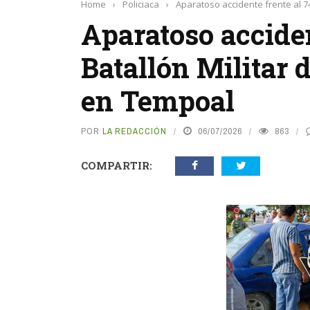
Home
›
Policiaca
›
Aparatoso accidente frente al 7
Aparatoso acciden
Batallón Militar 
en Tempoal
POR
LA REDACCIÓN
06/07/2026
863
COMPARTIR: