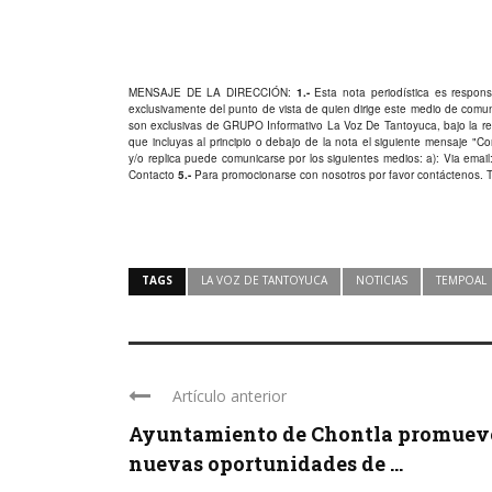
MENSAJE DE LA DIRECCIÓN:
1.-
Esta nota periodística es responsa
exclusivamente del punto de vista de quien dirige este medio de comu
son exclusivas de GRUPO Informativo La Voz De Tantoyuca, bajo la res
que incluyas al principio o debajo de la nota el siguiente mensaje "
y/o replica puede comunicarse por los siguientes medios: a): Via email:
Contacto
5.-
Para promocionarse con nosotros por favor
contáctenos
. 
TAGS
LA VOZ DE TANTOYUCA
NOTICIAS
TEMPOAL
Artículo anterior
Ayuntamiento de Chontla promuev
nuevas oportunidades de ...