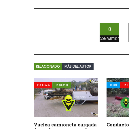
0
COMPARTIDOS
RELACIONADO
MÁS DEL AUTOR
POLICIACA
REGIONAL
LOCAL
POL
Vuelca camioneta cargada
Conductor