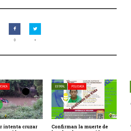
+
0
ICIACA
ESTATAL
POLICIACA
 intenta cruzar
Confirman la muerte de