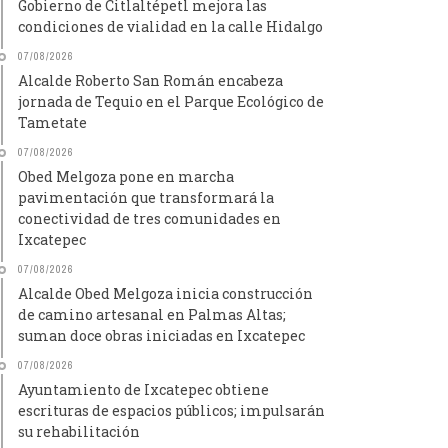
Gobierno de Citlaltépetl mejora las
condiciones de vialidad en la calle Hidalgo
07/08/2026
Alcalde Roberto San Román encabeza
jornada de Tequio en el Parque Ecológico de
Tametate
07/08/2026
Obed Melgoza pone en marcha
pavimentación que transformará la
conectividad de tres comunidades en
Ixcatepec
07/08/2026
Alcalde Obed Melgoza inicia construcción
de camino artesanal en Palmas Altas;
suman doce obras iniciadas en Ixcatepec
07/08/2026
Ayuntamiento de Ixcatepec obtiene
escrituras de espacios públicos; impulsarán
su rehabilitación