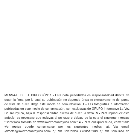
MENSAJE DE LA DIRECCIÓN:
1.-
Esta nota periodística es responsabilidad directa de
quien la firma, por lo cual, su publicación no depende única ni exclusivamente del punto
de vista de quien dirige este medio de comunicación.
2.-
Las fotografías e información
publicadas en este medio de comunicación, son exclusivas de GRUPO Informativo La Voz
De Tantoyuca, bajo la responsabilidad directa de quien la firma.
3.-
Para reproducir este
artículo, es necesario que incluyas al principio o debajo de la nota el siguiente mensaje
"Contenido tomado de
www.lavozdetantoyuca.com
."
4.-
Para cualquier duda, comentario
y/o replica puede comunicarse por los siguientes medios: a): Via email:
(
director@lavozdetantoyuca.com
) b): Via telefónica
2288513983
c): Via fomulario de