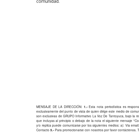
comunidad.
MENSAJE DE LA DIRECCIÓN:
1.-
Esta nota periodística es responsa
exclusivamente del punto de vista de quien dirige este medio de comu
son exclusivas de GRUPO Informativo La Voz De Tantoyuca, bajo la res
que incluyas al principio o debajo de la nota el siguiente mensaje "
y/o replica puede comunicarse por los siguientes medios: a): Via email:
Contacto
5.-
Para promocionarse con nosotros por favor
contáctenos
. 