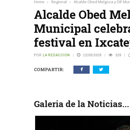
Home
›
Regional
›
Alcalde Obed Melgoza y DIF Muni
Alcalde Obed Mel
Municipal celebr
festival en Ixcat
POR
LA REDACCIÓN
12/05/2026
329
COMPARTIR:
Galeria de la Noticias...