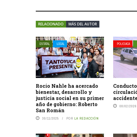
RELACIONADO
MÁS DEL AUTOR
ESTATAL
LOCAL
POLICIACA
Rocío Nahle ha acercado
Conductor
bienestar, desarrollo y
circulaci
justicia social en su primer
accidente
año de gobierno: Roberto
08/02/2026
San Román
30/11/2025
POR
LA REDACCIÓN