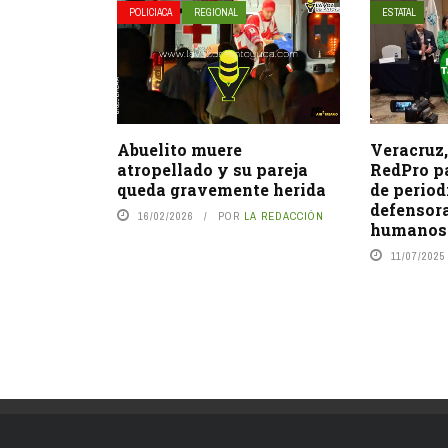
POLICIACA
REGIONAL
ESTATAL
Abuelito muere
Veracruz,
atropellado y su pareja
RedPro pa
queda gravemente herida
de period
defensor
16/02/2026
POR
LA REDACCIÓN
humanos
11/07/2025