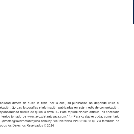
bilidad directa de quien la firma, por lo cual, su publicación no depende única ni
nicación.
2.-
Las fotografías e información publicadas en este medio de comunicación,
ponsabilidad directa de quien la firma.
3.-
Para reproducir este artículo, es necesario
Contenido tomado de
www.lavozdetantoyuca.com
."
4.-
Para cualquier duda, comentario
 (
director@lavozdetantoyuca.com
) b): Via telefónica
2288513983
c): Via fomulario de
Todos los Derechos Reservados © 2026