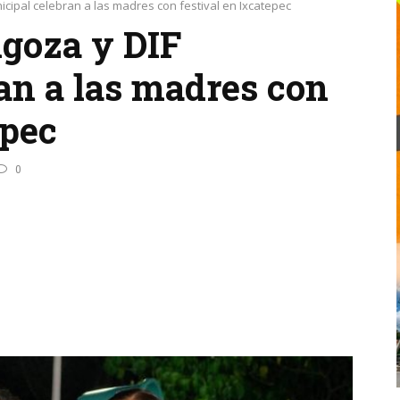
cipal celebran a las madres con festival en Ixcatepec
goza y DIF
an a las madres con
epec
0