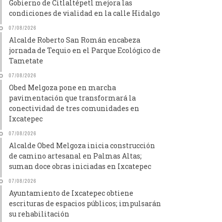
Gobierno de Citlaltépetl mejora las
condiciones de vialidad en la calle Hidalgo
07/08/2026
Alcalde Roberto San Román encabeza
jornada de Tequio en el Parque Ecológico de
Tametate
07/08/2026
Obed Melgoza pone en marcha
pavimentación que transformará la
conectividad de tres comunidades en
Ixcatepec
07/08/2026
Alcalde Obed Melgoza inicia construcción
de camino artesanal en Palmas Altas;
suman doce obras iniciadas en Ixcatepec
07/08/2026
Ayuntamiento de Ixcatepec obtiene
escrituras de espacios públicos; impulsarán
su rehabilitación