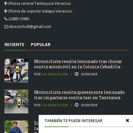
Oficina central Tantoyuca Veracruz.
Oficina de soporte Xalapa Veracruz.
2288513983
directorlvdt@gmail.com
RECIENTE
POPULAR
Motociclista resulta lesionado tras chocar
contra automóvil en la Colonia Cebadilla
POR
LA REDACCIÓN
10/08/2026
Motociclista resulta gravemente lesionado
tras impactarse contra taxi en Tantoyuca
POR
LA REDACCIÓN
10/08/2026
TAMBIÉN TE PUEDE INTERESAR
Edvino Hernández da banderazo al inicio de
la construcción de puente vehicular en